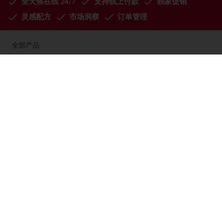
全天候在线 24/7
支持线上付款
独家促销
灵感配方
市场洞察
订单管理
全部产品
灵感配方
品质服务
趋势洞察
烘焙博客
关于焙乐道
使用条款及免责声明
关于我的焙乐道商城
我的焙乐道用户协议
PuraBot
收货与退款政策
联系我们