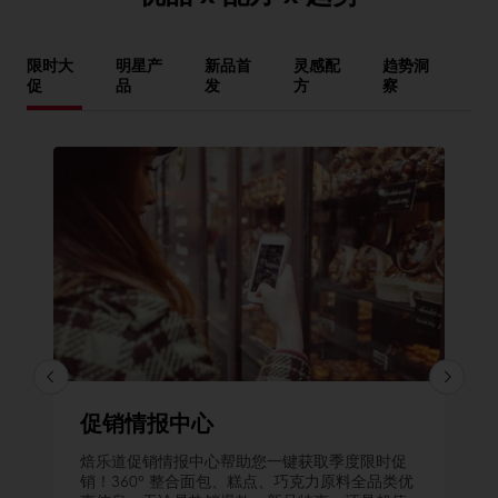
限时大
明星产
新品首
灵感配
趋势洞
促
品
发
方
察
促销情报中心
焙乐道促销情报中心帮助您一键获取季度限时促
销！360° 整合面包、糕点、巧克力原料全品类优