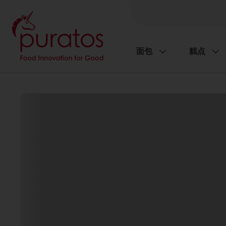
面包
糕点