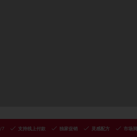
/7
支持线上付款
独家促销
灵感配方
市场