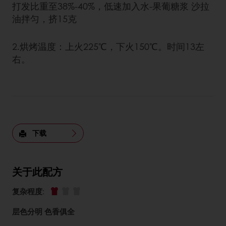
打发比重至38%-40%，低速加入水-果葡糖浆 沙拉
油拌匀，挤15克
2.烘烤温度：上火225℃，下火150℃。时间13左
右。
下载
关于此配方
复杂程度
:
层色分明 色香俱全