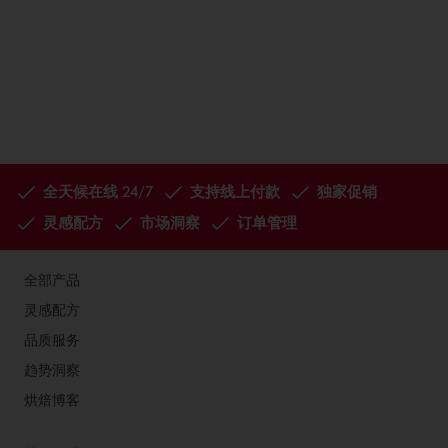
全天候在线 24/7
支持线上付款
独家促销
灵感配方
市场洞察
订单管理
全部产品
灵感配方
品质服务
趋势洞察
烘焙博客