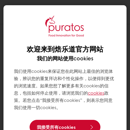
Togg
navi
欢迎来到焙乐道官方网站
我们的网站使用cookies
我们使用cookies来保证您在此网站上最佳的浏览体
验，辨识您的重复拜访和个性化操作，以便得到更优
的浏览速度。如果您想了解更多有关cookies的信
息，包括如何停止使用，请浏览我们的
cookies
政
策。若您点击“我接受所有cookies”，则表示您同意
我们使用一切cookies。
我接受所有cookies