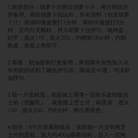
1.胚体部分：胡萝卜丝挤出胡萝卜汁，将汁和丝分
开备用。将除胡萝卜丝以外，所有原料（包含胡萝
卜汁）用扇叶慢速搅打1分钟，再转中速搅打2分
钟，至均匀无颗粒，拌入胡萝卜丝拌匀。铺烤盘，
刮平，底火170，面火200，约烤制18分钟，内部
熟透，表面上色即可。
2.慕斯：奶油提前打发备用，果馅隔水加热加入冰
水泡软的吉利丁融化拌匀后，降温至40度，与淡奶
油拌匀。
3.取一片蛋糕底，表面抹上薄薄一层焙乐道快馥吉
士馅（优酸乳），表面摆上芝士片，刷蛋黄，底火
150，面火230，约8分钟，烤出虎斑色。
4.组合：8寸方形慕斯模具，底部放一片没有烤芝
士片的蛋糕，加入约400g慕斯馅料，压入一层烤