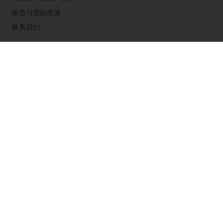
收货与退款政策
联系我们
粤公网安备44011502001238
粤ICP备2021175191号-2