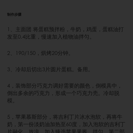
制作步骤
1、主面团 将蛋糕预拌粉，牛奶，鸡蛋，蛋糕油打
发至0.4比重，慢速加入植物油拌匀。
2、190/150，烘烤20分钟。
3、冷却后切出3片圆片蛋糕。备用。
4，装饰部分巧克力调好需要的颜色，倒模具中，
倒出多余的巧克力，形成一个巧克力壳。冷却脱
模。
5，苹果慕斯部分，将吉利丁片冰水泡软，再将牛
奶，第一份淡奶油加热至60度，加入泡软的吉利丁
片融化。放凉，加入臻选苹果果酱，拌匀。第二部