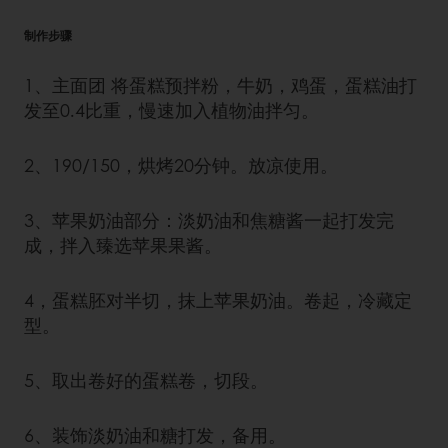
制作步骤
1、主面团 将蛋糕预拌粉，牛奶，鸡蛋，蛋糕油打
发至0.4比重，慢速加入植物油拌匀。
2、190/150，烘烤20分钟。放凉使用。
3、苹果奶油部分：淡奶油和焦糖酱一起打发完
成，拌入臻选苹果果酱。
4，蛋糕胚对半切，抹上苹果奶油。卷起，冷藏定
型。
5、取出卷好的蛋糕卷，切段。
6、装饰淡奶油和糖打发，备用。