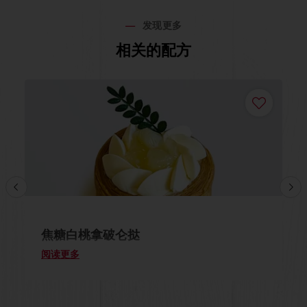
发现更多
相关的配方
焦糖白桃拿破仑挞
阅读更多