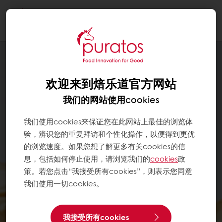
Togg
navi
欢迎来到焙乐道官方网站
我们的网站使用cookies
我们使用cookies来保证您在此网站上最佳的浏览体
验，辨识您的重复拜访和个性化操作，以便得到更优
的浏览速度。如果您想了解更多有关cookies的信
息，包括如何停止使用，请浏览我们的
cookies
政
策。若您点击“我接受所有cookies”，则表示您同意
我们使用一切cookies。
我接受所有cookies