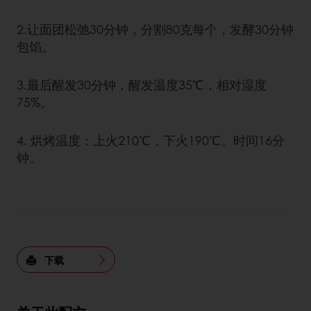
2.让面团松弛30分钟，分割80克每个，发酵30分钟
包馅。
3.最后醒发30分钟，醒发温度35℃，相对湿度
75%。
4. 烘烤温度：上火210℃，下火190℃。时间16分
钟。
下载