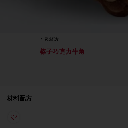
灵感配方
榛子巧克力牛角
材料配方