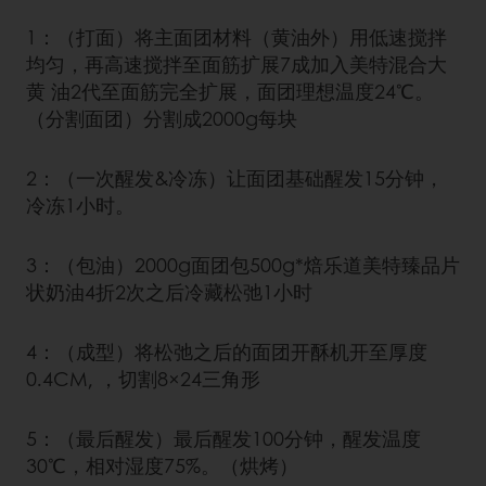
1：（打面）将主面团材料（黄油外）用低速搅拌
均匀，再高速搅拌至面筋扩展7成加入美特混合大
黄 油2代至面筋完全扩展，面团理想温度24℃。
（分割面团）分割成2000g每块
2：（一次醒发&冷冻）让面团基础醒发15分钟，
冷冻1小时。
3：（包油）2000g面团包500g*焙乐道美特臻品片
状奶油4折2次之后冷藏松弛1小时
4：（成型）将松弛之后的面团开酥机开至厚度
0.4CM, ，切割8×24三角形
5：（最后醒发）最后醒发100分钟，醒发温度
30℃，相对湿度75%。（烘烤）