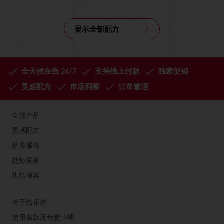
显示全部配方
全天候在线 24/7
支持线上付款
独家促销
灵感配方
市场洞察
订单管理
全部产品
灵感配方
品质服务
趋势洞察
烘焙博客
关于焙乐道
使用条款及免责声明