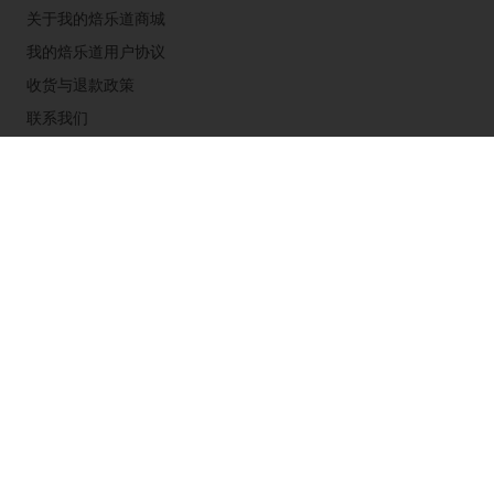
关于我的焙乐道商城
我的焙乐道用户协议
收货与退款政策
联系我们