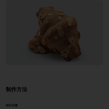
制作方法
制作步骤