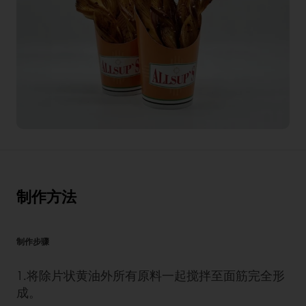
制作方法
制作步骤
1.将除片状黄油外所有原料一起搅拌至面筋完全形
成。