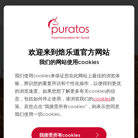
Togg
navi
欢迎来到焙乐道官方网站
我们的网站使用cookies
我们使用cookies来保证您在此网站上最佳的浏览体
验，辨识您的重复拜访和个性化操作，以便得到更优
的浏览速度。如果您想了解更多有关cookies的信
息，包括如何停止使用，请浏览我们的
cookies
政
策。若您点击“我接受所有cookies”，则表示您同意
我们使用一切cookies。
我接受所有cookies