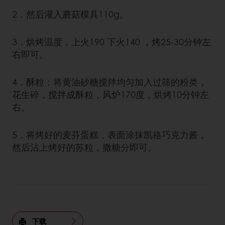
2．然后灌入蘑菇模具110g。
3．烘烤温度，上火190 下火140 ，烤25-30分钟左
右即可。
4．酥粒：将黄油砂糖搅拌均匀加入过筛的粉类，
花生碎，搅拌成酥粒，风炉170度，烘烤10分钟左
右。
5．将烤好的麦芬蛋糕，表面涂抹凯格巧克力酱，
然后沾上烤好的苏粒，撒糖分即可。
下载