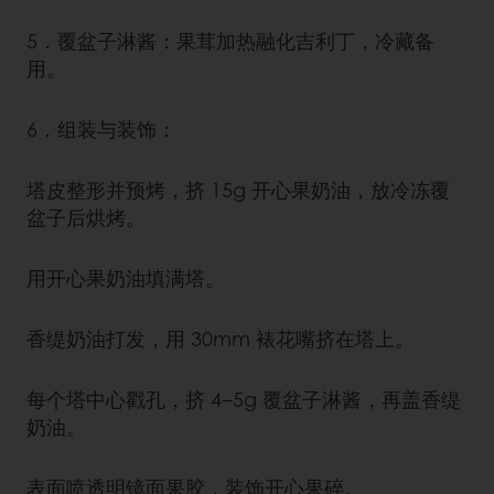
5．覆盆子淋酱：果茸加热融化吉利丁，冷藏备
用。
6．组装与装饰：
塔皮整形并预烤，挤 15g 开心果奶油，放冷冻覆
盆子后烘烤。
用开心果奶油填满塔。
香缇奶油打发，用 30mm 裱花嘴挤在塔上。
每个塔中心戳孔，挤 4–5g 覆盆子淋酱，再盖香缇
奶油。
表面喷透明镜面果胶，装饰开心果碎。