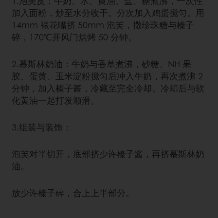
1.泡芙皮：牛奶、水、黄油、盐、糖煮沸，一次性
加入面粉，炒至水分收干。分次加入鸡蛋搅匀。用
14mm 裱花嘴挤 50mm 泡芙，撒珍珠糖与榛子
碎，170℃开风门烘烤 50 分钟。
2.慕斯林奶油：牛奶与香草煮沸，砂糖、NH 果
胶、蛋黄、玉米淀粉搅匀后冲入牛奶，再次煮沸 2
分钟，加入榛子酱，冷藏至完全冷却。冷却后与软
化黄油一起打发顺滑。
3.组装与装饰：
泡芙对半切开，底部挤少许榛子酱，再挤慕斯林奶
油。
放少许榛子碎，合上上半部分。