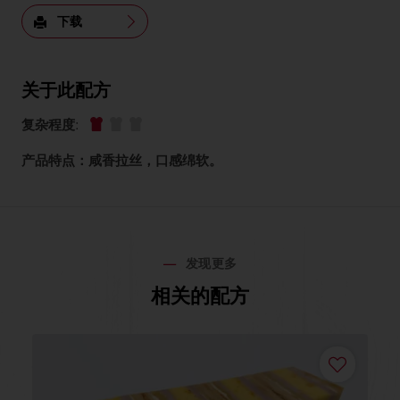
下载
关于此配方
复杂程度
:
产品特点：咸香拉丝，口感绵软。
发现更多
相关的配方