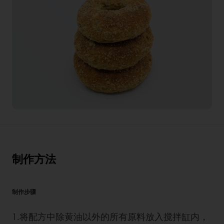
制作方法
制作步骤
1.将配方中除黄油以外的所有原料放入搅拌缸内，