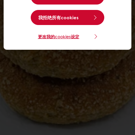
我拒绝所有cookies
更改我的cookies设定