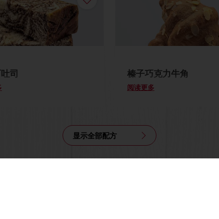
石吐司
榛子巧克力牛角
多
阅读更多
显示全部配方
/7
支持线上付款
独家促销
灵感配方
市场