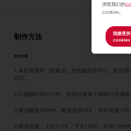
浏览我们的
co
cookies。
我接受所
制作方法
cookies
制作步骤
1.将所有原料（除黄油）用低速搅拌均匀，然后
25℃。
2.让面团松弛30分钟，然后分面每个面团90克滚
3.最后醒发60分钟，醒发温度35℃，相对湿度75%
4.烘烤温度：上火210℃，下火190℃。时间15分