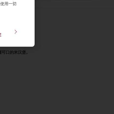
们使用一切
定
糯可口的米汉堡。