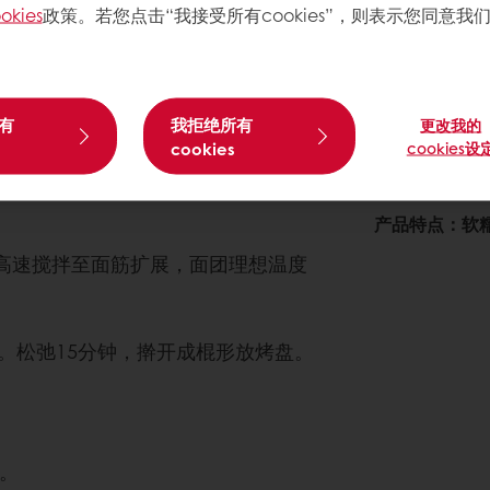
okies
政策。若您点击“我接受所有cookies”，则表示您同意我
有
我拒绝所有
更改我的
关于此配方
cookies
cookies设
复杂程度
:
产品特点：软
用高速搅拌至面筋扩展，面团理想温度
圆。松弛15分钟，擀开成棍形放烤盘。
。
钟。