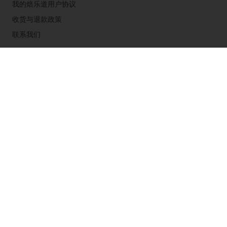
我的焙乐道用户协议
收货与退款政策
联系我们
粤公网安备44011502001238
粤ICP备2021175191号-2