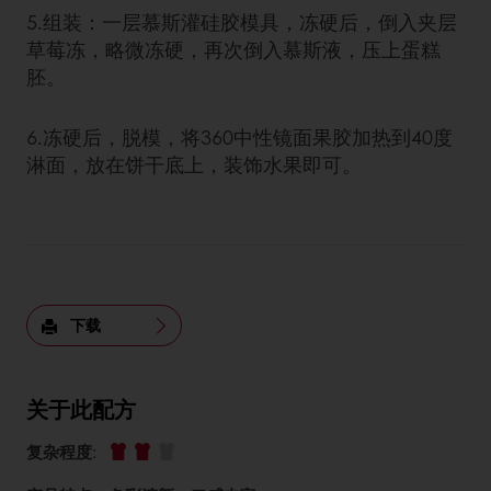
5.组装：一层慕斯灌硅胶模具，冻硬后，倒入夹层
草莓冻，略微冻硬，再次倒入慕斯液，压上蛋糕
胚。
6.冻硬后，脱模，将360中性镜面果胶加热到40度
淋面，放在饼干底上，装饰水果即可。
下载
关于此配方
复杂程度
: