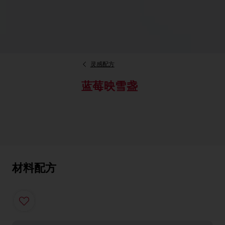
灵感配方
蓝莓映雪盏
材料配方