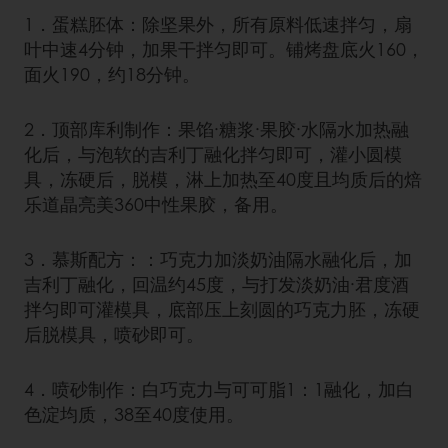
1．蛋糕胚体：除坚果外，所有原料低速拌匀，扇
叶中速4分钟，加果干拌匀即可。铺烤盘底火160，
面火190，约18分钟。
2．顶部库利制作：果馅·糖浆·果胶·水隔水加热融
化后，与泡软的吉利丁融化拌匀即可，灌小圆模
具，冻硬后，脱模，淋上加热至40度且均质后的焙
乐道晶亮美360中性果胶，备用。
3．慕斯配方：：巧克力加淡奶油隔水融化后，加
吉利丁融化，回温约45度，与打发淡奶油·君度酒
拌匀即可灌模具，底部压上刻圆的巧克力胚，冻硬
后脱模具，喷砂即可。
4．喷砂制作：白巧克力与可可脂1：1融化，加白
色淀均质，38至40度使用。