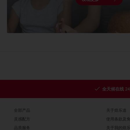
全天候在线 24
全部产品
关于焙乐道
灵感配方
使用条款及
品质服务
关于我的焙