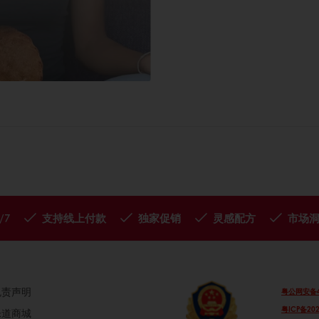
/7
支持线上付款
独家促销
灵感配方
市场
免责声明
粤公网安备44
粤ICP备202
乐道商城