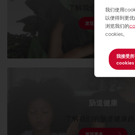
了解我们的植物基趋
我们使用co
以便得到更优
发现更多
浏览我们的
co
cookies。
我接受所
cookies
肠道健康
了解我们的肠道健康趋
发现更多