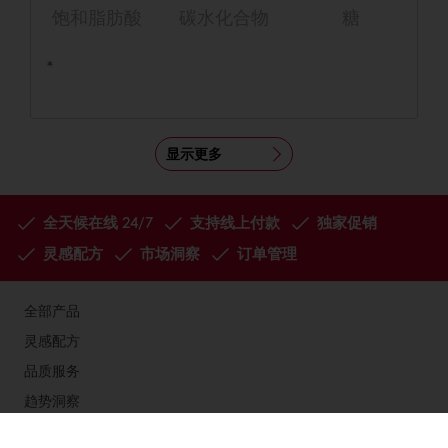
饱和脂肪酸
碳水化合物
糖
*
显示更多
全天候在线 24/7
支持线上付款
独家促销
灵感配方
市场洞察
订单管理
全部产品
灵感配方
品质服务
趋势洞察
烘焙博客