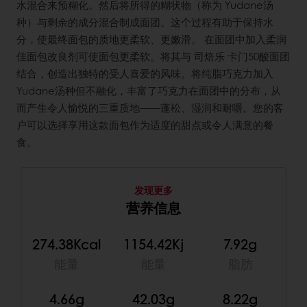
水混合来预糊化。然后将所得的糊状物（称为 Yudane汤
种）与剩余的成分混合制成面团。这个过程有助于保持水
分，使最终面包的质地更柔软、更嫩滑。 在面团中加入柔润
佳面包改良剂可使面包更柔软。将其与 司焙乐 卡门50酸面团
结合，创造出独特的受人喜爱的风味。将纯脂巧克力加入
Yudane汤种但不融化，丰富了巧克力在面团中的分布，从
而产生令人愉悦的三重质地——蓬松、湿润和耐嚼。您的客
户可以选择享用这款面包作为适度的甜点或令人满意的餐
食。
发现更多
营养信息
274.38Kcal
1154.42Kj
7.92g
能量
能量
脂肪
4.66g
42.03g
8.22g