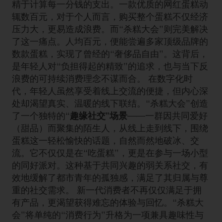
精于计算每一分钱的支出。一款优质的网红蛋糕动
辄数百元，对于个人而言，购买整个蛋糕不仅经济
压力大，更易造成浪费。而“杀糕大会”则完美解决
了这一痛点。人均百元，便能尝遍多家顶级品牌的
数款蛋糕，实现了曾经的“奢侈品自由”。这背后，
是年轻人对“负担得起的精致”的追求，也与当下反
浪费的可持续消费理念不谋而合。 在数字化时
代，年轻人虽然享受着线上交流的便捷，但内心深
处却渴望真实、温暖的线下联结。“杀糕大会”创造
了一个独特的“
趣缘社交”场景
——一群因共同爱好
（甜品）而聚集的陌生人，从线上走到线下，围绕
蛋糕这一轻松愉快的话题，自然而然地破冰、交
流。它不仅仅是在“吃蛋糕”，更是在参与一场小型
的同好派对。这种基于共同兴趣的弱关系社交，有
效地缓解了都市青年的孤独感，满足了其归属与尊
重的社交需求。 新一代消费者不再仅仅满足于拥
有产品，更渴望获得难忘的体验与回忆。“杀糕大
会”将单纯的“消费行为”升格为一项兼具趣味性与