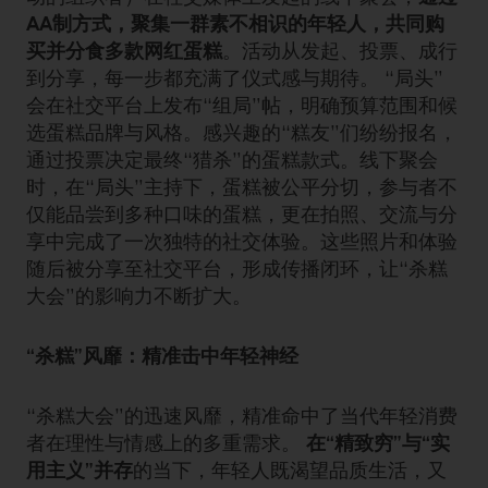
AA制方式，聚集一群素不相识的年轻人，共同购
买并分食多款网红蛋糕
。活动从发起、投票、成行
到分享，每一步都充满了仪式感与期待。 “局头”
会在社交平台上发布“组局”帖，明确预算范围和候
选蛋糕品牌与风格。感兴趣的“糕友”们纷纷报名，
通过投票决定最终“猎杀”的蛋糕款式。线下聚会
时，在“局头”主持下，蛋糕被公平分切，参与者不
仅能品尝到多种口味的蛋糕，更在拍照、交流与分
享中完成了一次独特的社交体验。这些照片和体验
随后被分享至社交平台，形成传播闭环，让“杀糕
大会”的影响力不断扩大。
“杀糕”风靡：精准击中年轻神经
“杀糕大会”的迅速风靡，精准命中了当代年轻消费
者在理性与情感上的多重需求。
在“精致穷”与“实
用主义”并存
的当下，年轻人既渴望品质生活，又