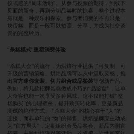
仪式感的“周末活动”。从参与投票的期待，到线下
见面的新奇，再到分切品尝时的惊喜，整个过程本
身就是一种娱乐和探索。参与者消费的不再只是一
块蛋糕，而是一段可以拍照、分享，并成为社交谈
资的完整经历。
“杀糕模式”重塑消费体验
“杀糕大会”的流行，为烘焙行业提供了可复制、可
升级的营销策略。烘焙品牌可以从中汲取灵感，推
出
官方迷你套装、切片组合或品鉴装
等创新产品。
例如，将几款招牌蛋糕做成小巧的“品鉴盘”，让单
人食客也能一次享受多种风味。这不仅能打破“整
糕购买”的心理壁垒，提升购买转化率，更是新品
测试的绝佳方式。 “杀糕大会”的核心在于“人”的
连接，而非单纯的“物”的销售。烘焙品牌应主动成
为“官方局头”，定期组织会员品鉴会、新品内测官
招募、主题烘焙派对等活动。这将把一次性顾客转