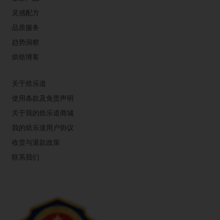
灵感配方
品质服务
趋势洞察
烘焙博客
关于焙乐道
使用条款及免责声明
关于我的焙乐道商城
我的焙乐道用户协议
收货与退款政策
联系我们