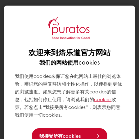
Togg
navi
欢迎来到焙乐道官方网站
我们的网站使用cookies
我们使用cookies来保证您在此网站上最佳的浏览体
验，辨识您的重复拜访和个性化操作，以便得到更优
的浏览速度。如果您想了解更多有关cookies的信
息，包括如何停止使用，请浏览我们的
cookies
政
策。若您点击“我接受所有cookies”，则表示您同意
我们使用一切cookies。
我接受所有cookies