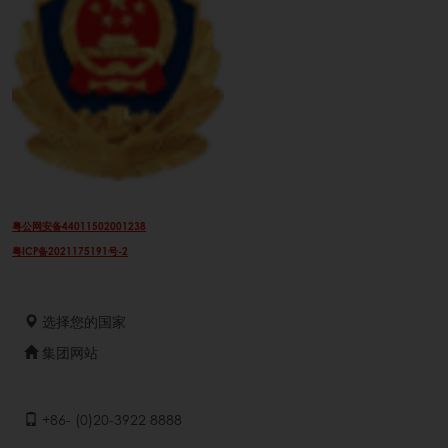
粤公网安备44011502001238
粤ICP备2021175191号-2
选择您的国家
集团网站
+86- (0)20-3922 8888