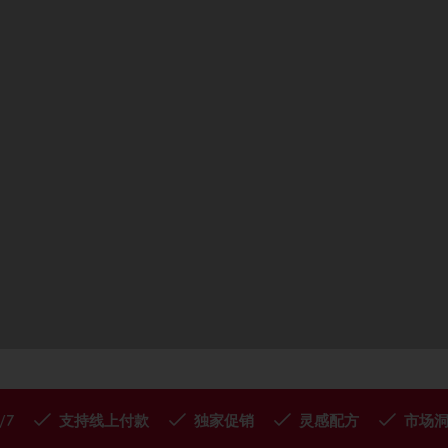
/7
支持线上付款
独家促销
灵感配方
市场