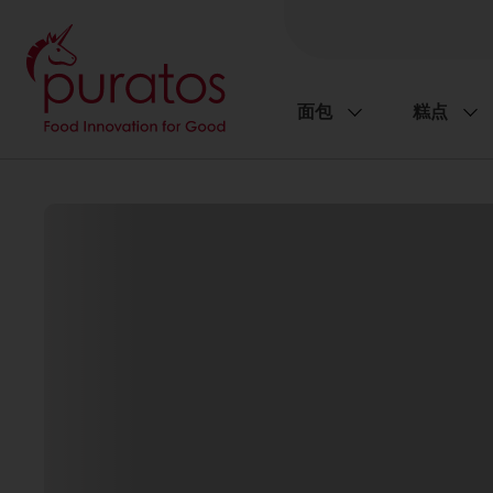
面包
糕点