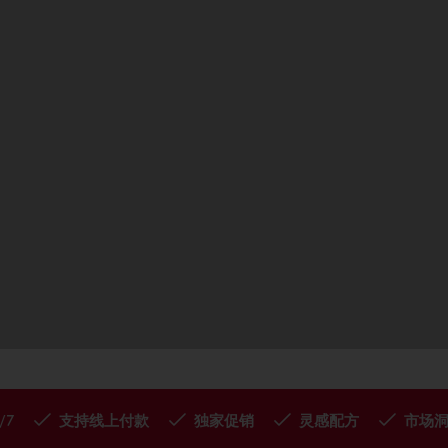
/7
支持线上付款
独家促销
灵感配方
市场