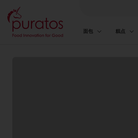
面包
糕点