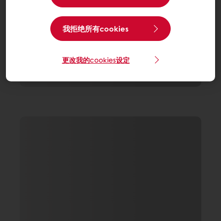
我拒绝所有cookies
更改我的cookies设定