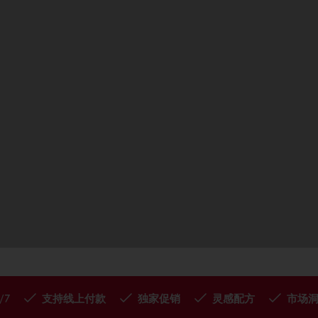
/7
支持线上付款
独家促销
灵感配方
市场