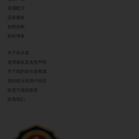
灵感配方
品质服务
趋势洞察
烘焙博客
关于焙乐道
使用条款及免责声明
关于我的焙乐道商城
我的焙乐道用户协议
收货与退款政策
联系我们