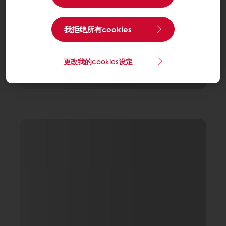
我拒绝所有cookies
更改我的cookies设定