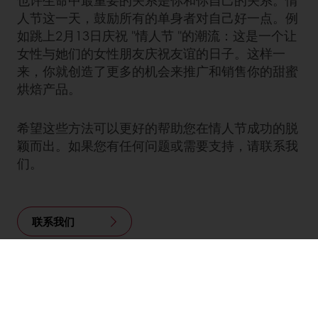
也许生命中最重要的关系是你和你自己的关系。情
人节这一天，鼓励所有的单身者对自己好一点。例
如跳上2月13日庆祝 "情人节 "的潮流：这是一个让
女性与她们的女性朋友庆祝友谊的日子。这样一
来，你就创造了更多的机会来推广和销售你的甜蜜
烘焙产品。
希望这些方法可以更好的帮助您在情人节成功的脱
颖而出。如果您有任何问题或需要支持，请联系我
们。
联系我们
WeChat（微信公众号）
Twitter