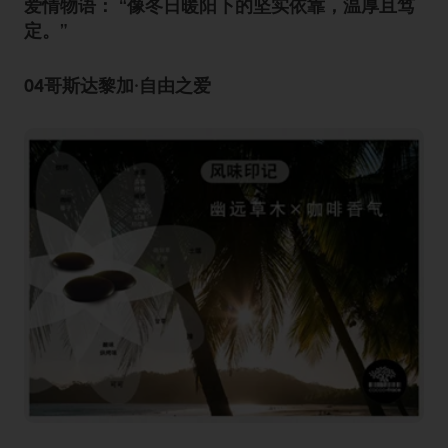
爱情物语： “像冬日暖阳下的坚实依靠，温厚且笃
定。”
04哥斯达黎加·自由之爱