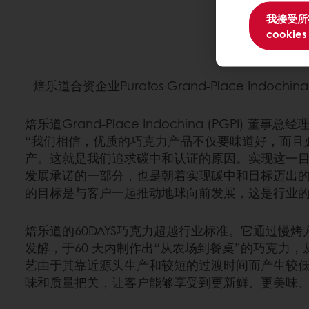
我接受所
cookies
焙乐道合资企业Puratos Grand-Place I
焙乐道Grand-Place Indochina (PGPI) 董事总经理
“我们相信，优质的巧克力产品不仅要味道好，而且
产。这就是我们追求碳中和认证的原因。实现这一
发展承诺的一部分，也是朝着实现碳中和目标迈出
的目标是与客户一起推动地球向前发展，这是行业
焙乐道的60DAYS巧克力超越行业标准。它通过慢
发酵，于60 天内制作出“从农场到餐桌”的巧克力
艺由于其靠近源头生产和较短的过渡时间而产生较
味和质量把关，让客户能够享受到更新鲜、更美味