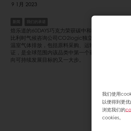
9 1月 2023
新闻
我们的承诺
焙乐道的60DAYS巧克力荣获碳中和认证（Carbon Neutra
比利时气候咨询公司CO2logic独立评估了60DA
温室气体排放，包括原料采购、运输、制造和包装
证，是全球范围内该品类中第一个获得这项认可的
向可持续发展目标的又一大步。
我们使用co
以便得到更优
浏览我们的
co
cookies。