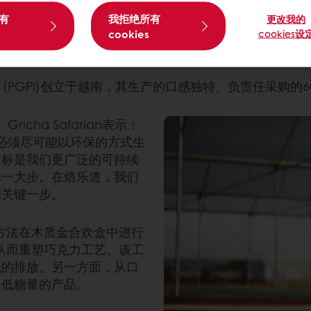
有
我拒绝所有
更改我的
cookies
cookies设
ndochina (PGPI)创立于越南，其生产的口感独特、负责任
 Gricha Safarian表示：
必须尽可能以环保的方式生
目标是我们更广泛的可持续
的一大步。在焙乐道，我们
的关键一步。
烤方法在木质金合欢盒中进行
，从而重塑巧克力工艺。该工
低的排放。另一方面，从口
、低糖量的产品。