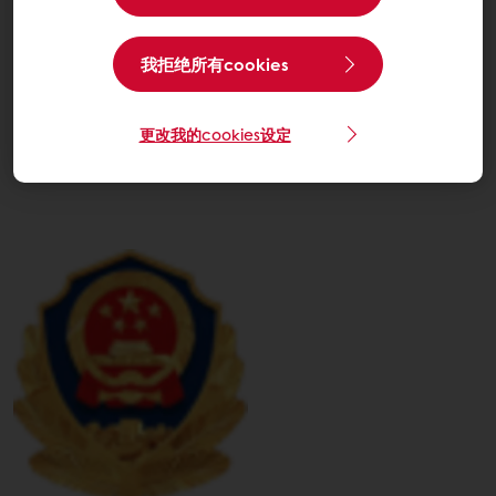
使用条款及免责声明
关于我的焙乐道商城
我拒绝所有cookies
我的焙乐道用户协议
收货与退款政策
更改我的cookies设定
联系我们