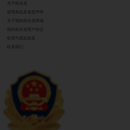
关于焙乐道
使用条款及免责声明
关于我的焙乐道商城
我的焙乐道用户协议
收货与退款政策
联系我们