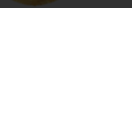
粤公网安备44011502001238
粤ICP备2021175191号-2
选择您的国家
集团网站
+86- (0)20-3922 8888
Chinainfo@puratos.com