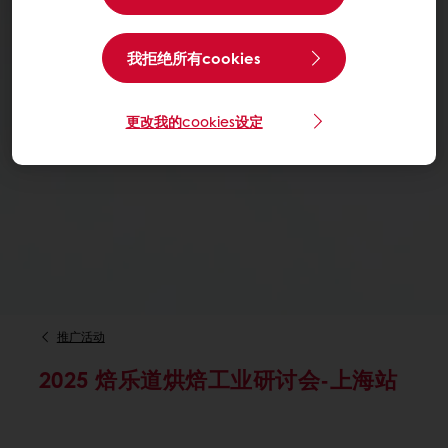
我拒绝所有cookies
更改我的cookies设定
推广活动
2025 焙乐道烘焙工业研讨会-上海站