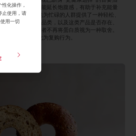
个性化操作，
的口感。 蛋白质能延长饱腹感，有助于补充能量
停止使用，请
白质的烘焙产品也为忙碌的人群提供了一种轻松、
们使用一切
何融入他们最爱的品类，以及这类产品是否存在、
常观察到的，消费者不再将蛋白质视为一种取舍。
兴趣很快就会转化为复购行为。
定