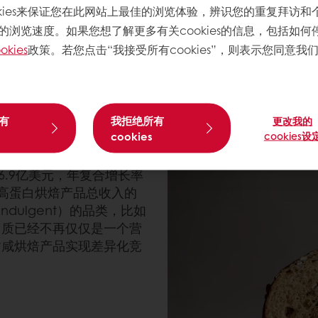
okies来保证您在此网站上最佳的浏览体验，辨识您的重复拜访和
1
烘焙食品支付更高价格
——前提是它们能尽可能保留熟悉
的浏览速度。如果您想了解更多有关cookies的信息，包括如何
加入购物车的充分日常理由。随着生活节奏加快，添加蛋
okies
政策。若您点击“我接受所有cookies”，则表示您同意我
品的在线搜索量正在上升。越来越多人积极探究蛋白质如
些吃完后能带来愉悦感的产品。 正如我们的感官专家经
获得更强的饱腹感和健康益处。当这些期望得到满足时，
有
我拒绝所有
更改我的
cookies
cookies设
24年，全球高蛋白烘焙食
66.9亿美元，年复合增长率
有高蛋白烘焙产品总收入的
dulgent）的品类，比如
白质已经不再仅仅是一个营
甜咸烘焙产品实现差异化竞