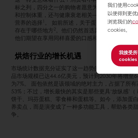
我们使用co
标之列，四分之一的购物者愿意为具有营养价值的
以便得到更优
和控制体重，还与健康衰老相关——这些都是将其
浏览我们的
co
1
营养的选择
。 如前所述，关于蛋白质相关烘焙食
2
cookies。
存在于哪些地方
。他们仍然首选风味，但会选择那
他们期望在享用同样喜爱的口感和质地之余，还能
我接受所
烘焙行业的增长机遇
cookies
市场统计数据充分证实了这一趋势的强大影响力。20
品市场规模已达44.6亿美元，预计到2030年将增至
为7%。 面包依然是该领域的绝对主力，占据了所
53%；不过，增长最快的其实是那些更具‘放纵感’（ in
饼干、玛芬蛋糕、零食棒和蛋糕等。如今，添加蛋
养卖点，而是演变成了一种多功能工具，帮助各类
争。