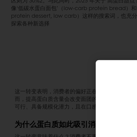
区则为 30%2。与此同时，2025 年关于‘高蛋白甜点
像‘低碳水蛋白面包’（low-carb protein bread
protein dessert, low carb）这样的搜索
探索各种新选择
这一转变表明，消费者的偏好正在加速改变，并形
而，提高蛋白质含量会改变面团的表现、质地的形
可行、具备规模化潜力，且在口感上依然令人无法
为什么蛋白质如此吸引消费者？
这一转变意味着什么？消费者不再将健康与愉悦视为对立