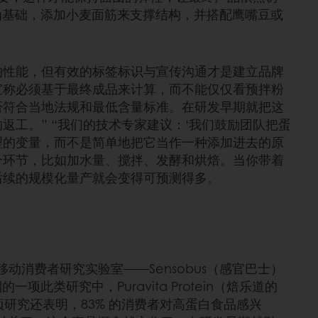
为基础，添加小麦面筋来支撑结构，并搭配鹰嘴豆或
的性能，但有效的标签标识与宣传沟通才是建立品牌
宣称必须基于最终成品来计算，而不能仅仅看预拌粉
否符合当地法规和最低含量标准。在研发早期就把这
返工。” “我们的技术专家建议：‘我们鼓励团队把蛋
理的变量，而不是简单地把它当作一种添加进去的原
个环节，比如加水量、搅拌、发酵和烘焙。当你带着
后续的规模化量产就会变得可预测得多。
动消费者研究实验室——Sensobus（感官巴士）
研究中，Puravita Protein（焙乐道的
项研究还表明，83% 的消费者对高蛋白食品感兴