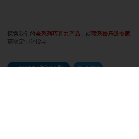
探索我们的
全系列巧克力产品
，或
联系焙乐道专家
获取定制化指导
WeChat（微信公众号）
Twitter
Facebook
Pinterest
WhatsApp
全天候在线 24/7
支持线上付款
独家促销
灵感配方
市场洞察
订单管理