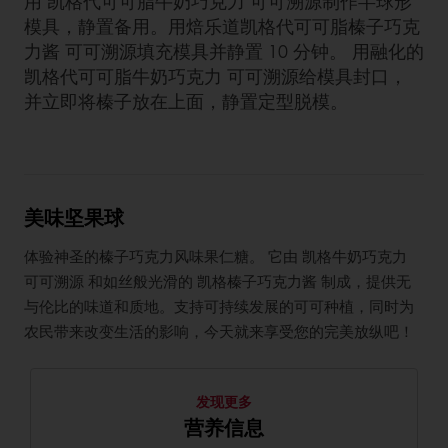
用 凯格代可可脂牛奶巧克力 可可溯源制作半球形
模具，静置备用。用焙乐道凯格代可可脂榛子巧克
力酱 可可溯源填充模具并静置 10 分钟。 用融化的
凯格代可可脂牛奶巧克力 可可溯源给模具封口，
并立即将榛子放在上面，静置定型脱模。
美味坚果球
体验神圣的榛子巧克力风味果仁糖。 它由 凯格牛奶巧克力
可可溯源 和如丝般光滑的 凯格榛子巧克力酱 制成，提供无
与伦比的味道和质地。支持可持续发展的可可种植，同时为
农民带来改变生活的影响，今天就来享受您的完美放纵吧！
发现更多
营养信息