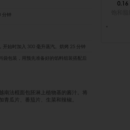
0.16
饱和脂
0 分钟
*
C，开始时加入 300 毫升蒸汽。烘烤 25 分钟
塑料袋包装，用预先准备好的馅料组装搭配后
越南法棍面包胚淋上植物基的酱汁。将
加青瓜片、番茄片、生菜和辣椒。