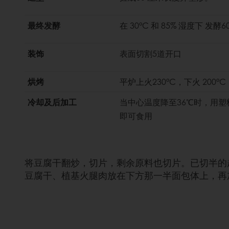
最终发酵
在 30°C 和 85% 湿度下 发酵6
装饰
表面切割5道开口
烘烤
平炉上火230°C，下火 200°
冷却及后加工
当中心温度降至36℃时，用
即可食用
将豆腐干翻炒，切片，剩余原料也切片。已切半的
豆腐干、植基火腿肉放在下方那一半面包体上，再