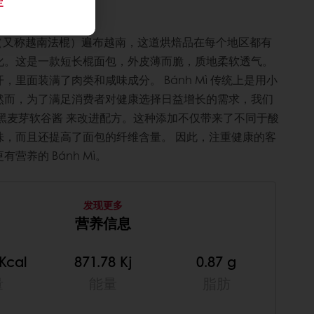
定
棍
面包（又称越南法棍）遍布越南，这道烘焙品在每个地区都有
化。这是一款短长棍面包，外皮薄而脆，质地柔软透气。
，里面装满了肉类和咸味成分。 Bánh Mì 传统上是用小
然而，为了满足消费者对健康选择日益增长的需求，我们
芽黑麦芽软谷酱 来改进配方。这种添加不仅带来了不同于酸
味，而且还提高了面包的纤维含量。 因此，注重健康的客
营养的 Bánh Mì。
发现更多
营养信息
Kcal
871.78 Kj
0.87 g
量
能量
脂肪