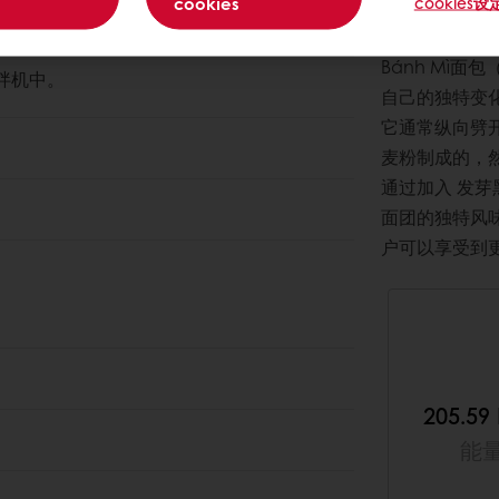
cookies
cookies设
谷物越南法
Bánh Mì
拌机中。
自己的独特变
它通常纵向劈开
麦粉制成的，
通过加入 发
面团的独特风
户可以享受到更有
205.59 
能