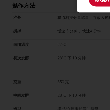
cookies
操作方法
准备
将原料按分量称量，并放入搅
搅拌
慢速 3 分钟， 快速4 分钟
面团温度
27°C
初次发酵
28°C 下 10 分钟
克重
350 克
中间发酵
28°C 下 10 分钟
造型
搓成60 厘米长度并塑形。