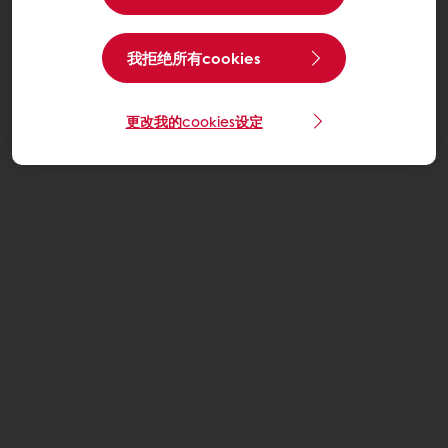
我拒绝所有cookies
更改我的cookies设定