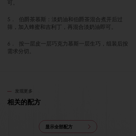
可。
5． 伯爵茶慕斯：淡奶油和伯爵茶混合煮开后过
筛，加入蜂蜜和吉利丁，再混合淡奶油即可。
6． 按一层皮一层巧克力慕斯一层生巧，组装后按
需求分切。
发现更多
相关的配方
显示全部配方