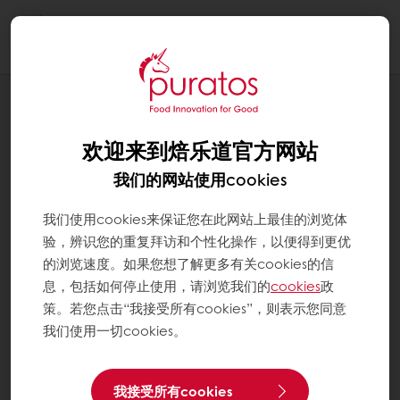
Togg
navi
灵感配方
伯爵千层小西点
欢迎来到焙乐道官方网站
我们的网站使用cookies
我们使用cookies来保证您在此网站上最佳的浏览体
验，辨识您的重复拜访和个性化操作，以便得到更优
的浏览速度。如果您想了解更多有关cookies的信
息，包括如何停止使用，请浏览我们的
cookies
政
策。若您点击“我接受所有cookies”，则表示您同意
我们使用一切cookies。
我接受所有cookies