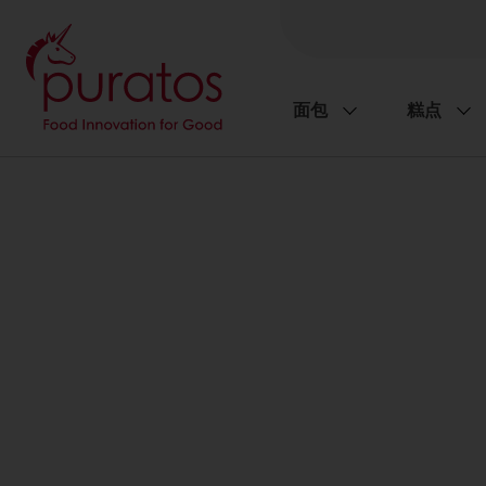
面包
糕点