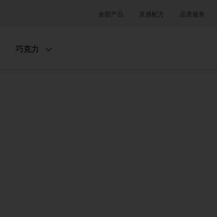
全部产品
灵感配方
品质服务
巧克力