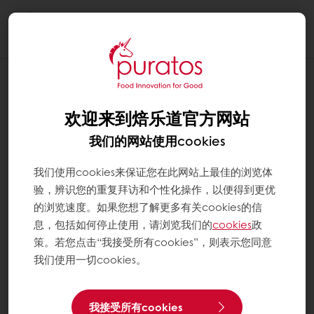
Togg
navi
欢迎来到焙乐道官方网站
我们的网站使用cookies
我们使用cookies来保证您在此网站上最佳的浏览体
验，辨识您的重复拜访和个性化操作，以便得到更优
的浏览速度。如果您想了解更多有关cookies的信
息，包括如何停止使用，请浏览我们的
cookies
政
策。若您点击“我接受所有cookies”，则表示您同意
我们使用一切cookies。
我接受所有cookies